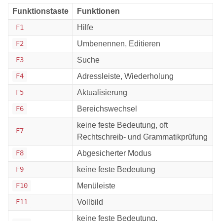
Funktionstaste
Funktionen
Hilfe
F1
Umbenennen, Editieren
F2
Suche
F3
Adressleiste, Wiederholung
F4
Aktualisierung
F5
Bereichswechsel
F6
keine feste Bedeutung, oft
F7
Rechtschreib- und Grammatikprüfung
Abgesicherter Modus
F8
keine feste Bedeutung
F9
Menüleiste
F10
Vollbild
F11
keine feste Bedeutung,